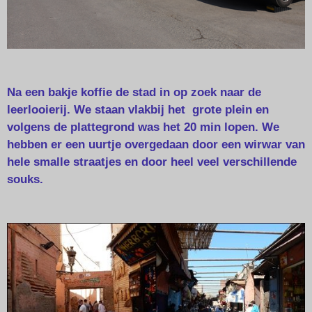
Na een bakje koffie de stad in op zoek naar de
leerlooierij. We staan vlakbij het grote plein en
volgens de plattegrond was het 20 min lopen. We
hebben er een uurtje overgedaan door een wirwar van
hele smalle straatjes en door heel veel verschillende
souks.