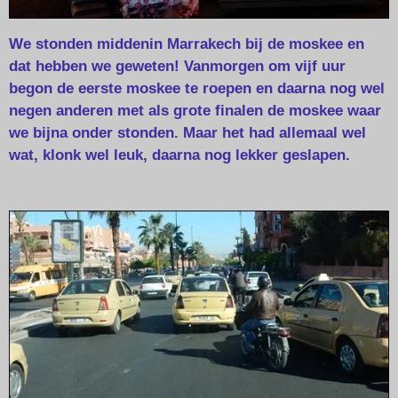
We stonden middenin Marrakech bij de moskee en
dat hebben we geweten! Vanmorgen om vijf uur
begon de eerste moskee te roepen en daarna nog wel
negen anderen met als grote finalen de moskee waar
we bijna onder stonden. Maar het had allemaal wel
wat, klonk wel leuk, daarna nog lekker geslapen.