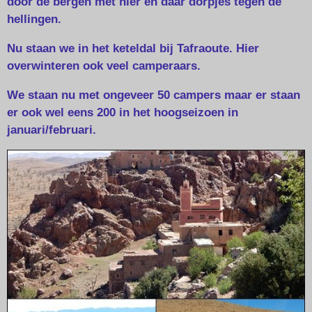
door de bergen met hier en daar dorpjes tegen de
hellingen.
Nu staan we in het keteldal bij Tafraoute. Hier
overwinteren ook veel camperaars.
We staan nu met ongeveer 50 campers maar er staan
er ook wel eens 200 in het hoogseizoen in
januari/februari.