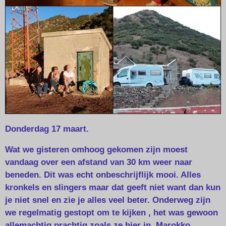
Donderdag 17 maart.
Wat we gisteren omhoog gekomen zijn moest
vandaag over een afstand van 30 km weer naar
beneden. Dit was echt onbeschrijflijk mooi. Alles
kronkels en slingers maar dat geeft niet want dan kun
je niet snel en zie je alles veel beter. Onderweg zijn
we regelmatig gestopt om te kijken , het was gewoon
allemachtig prachtig zoals ze hier in Marokko