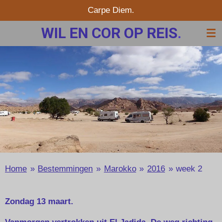
Carpe Diem.
Ga
direct
WIL EN COR OP REIS
.
naar
de
hoofdinhoud
Home
»
Bestemmingen
»
Marokko
»
2016
»
week 2
Zondag 13 maart.