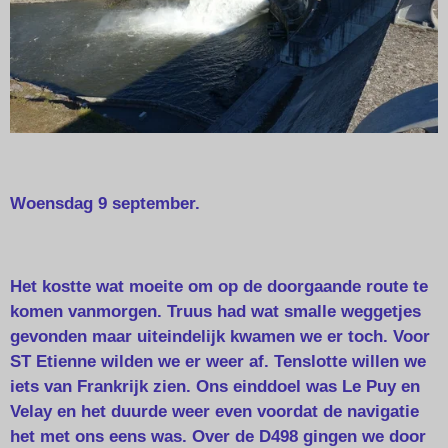
Woensdag 9 september.
Het kostte wat moeite om op de doorgaande route te
komen vanmorgen. Truus had wat smalle weggetjes
gevonden maar uiteindelijk kwamen we er toch. Voor
ST Etienne wilden we er weer af. Tenslotte willen we
iets van Frankrijk zien. Ons einddoel was Le Puy en
Velay en het duurde weer even voordat de navigatie
het met ons eens was. Over de D498 gingen we door