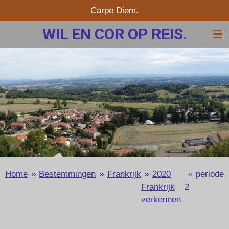
Carpe Diem.
Ga
direct
WIL EN COR OP REIS
.
naar
de
hoofdinhoud
Home
»
Bestemmingen
»
Frankrijk
»
2020
»
periode
Frankrijk
2
verkennen.