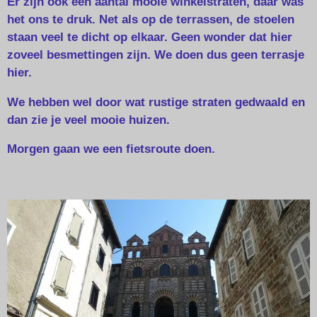
Er zijn ook een aantal mooie winkelstraten, daar was
het ons te druk. Net als op de terrassen, de stoelen
staan veel te dicht op elkaar. Geen wonder dat hier
zoveel besmettingen zijn. We doen dus geen terrasje
hier.
We hebben wel door wat rustige straten gedwaald en
dan zie je veel mooie huizen.
Morgen gaan we een fietsroute doen.