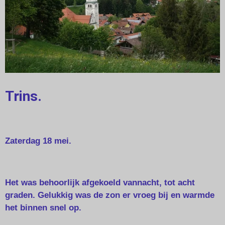
Trins.
Zaterdag 18 mei.
Het was behoorlijk afgekoeld vannacht, tot acht
graden. Gelukkig was de zon er vroeg bij en warmde
het binnen snel op.