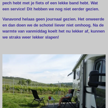
pech hebt met je fiets of een lekke band hebt. Wat
een service! Dit hebben we nog niet eerder gezien.
Vanavond helaas geen journaal gezien. Het onweerde
en dan doen we de schotel liever niet omhoog. Na de
warmte van vanmiddag koelt het nu lekker af, kunnen
we straks weer lekker slapen!