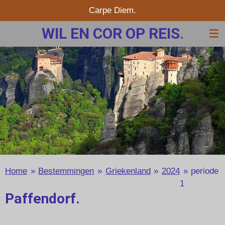
Carpe Diem.
Ga
direct
WIL EN COR OP REIS
.
naar
de
hoofdinhoud
Home
»
Bestemmingen
»
Griekenland
»
2024
»
periode
1
Paffendorf.