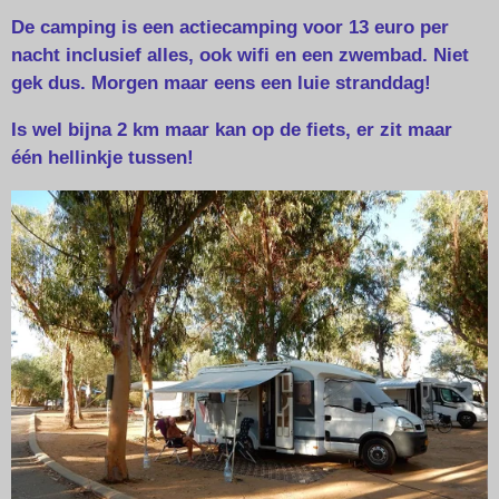
De camping is een actiecamping voor 13 euro per
nacht inclusief alles, ook wifi en een zwembad. Niet
gek dus. Morgen maar eens een luie stranddag!
Is wel bijna 2 km maar kan op de fiets, er zit maar
één hellinkje tussen!