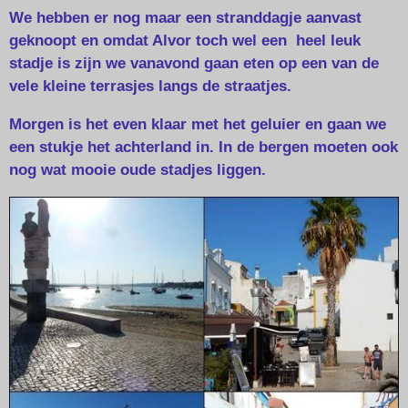
We hebben er nog maar een stranddagje aanvast
geknoopt en omdat Alvor toch wel een heel leuk
stadje is zijn we vanavond gaan eten op een van de
vele kleine terrasjes langs de straatjes.
Morgen is het even klaar met het geluier en gaan we
een stukje het achterland in. In de bergen moeten ook
nog wat mooie oude stadjes liggen.