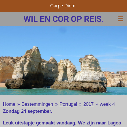
Carpe Diem.
Ga
direct
WIL EN COR OP REIS
.
naar
de
hoofdinhoud
Home
»
Bestemmingen
»
Portugal
»
2017
»
week 4
Zondag 24 september.
Leuk uitstapje gemaakt vandaag. We zijn naar Lagos