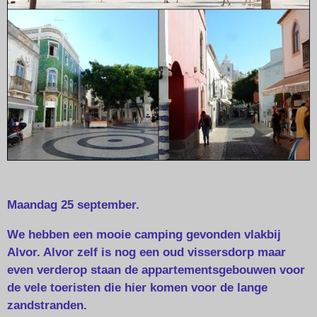
Maandag 25 september.
We hebben een mooie camping gevonden vlakbij
Alvor. Alvor zelf is nog een oud vissersdorp maar
even verderop staan de appartementsgebouwen voor
de vele toeristen die hier komen voor de lange
zandstranden.