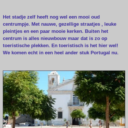
Het stadje zelf heeft nog wel een mooi oud
centrumpje. Met nauwe, gezellige straatjes , leuke
pleintjes en een paar mooie kerken. Buiten het
centrum is alles nieuwbouw maar dat is zo op
toeristische plekken. En toeristisch is het hier wel!
We komen echt in een heel ander stuk Portugal nu.