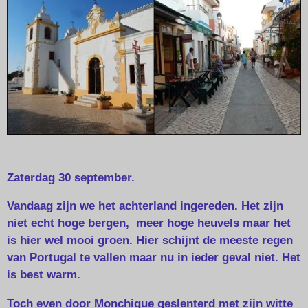
Zaterdag 30 september.
Vandaag zijn we het achterland ingereden. Het zijn
niet echt hoge bergen, meer hoge heuvels maar het
is hier wel mooi groen. Hier schijnt de meeste regen
van Portugal te vallen maar nu in ieder geval niet. Het
is best warm.
Toch even door Monchique geslenterd met zijn witte