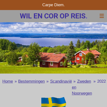
Carpe Diem.
Ga
direct
WIL EN COR OP REIS
.
naar
de
hoofdinhoud
Home
»
Bestemmingen
»
Scandinavië
»
Zweden
»
2022
en
Noorwegen