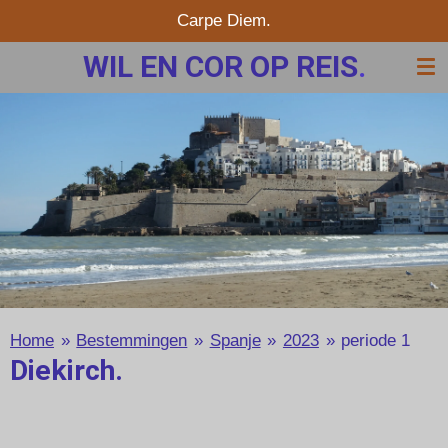
Carpe Diem.
Ga
direct
WIL EN COR OP REIS
.
naar
de
hoofdinhoud
Home
»
Bestemmingen
»
Spanje
»
2023
»
periode 1
Diekirch.