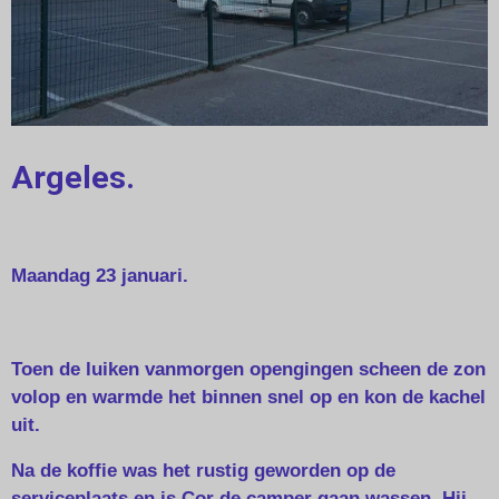
Argeles.
Maandag 23 januari.
Toen de luiken vanmorgen opengingen scheen de zon
volop en warmde het binnen snel op en kon de kachel
uit.
Na de koffie was het rustig geworden op de
serviceplaats en is Cor de camper gaan wassen. Hij