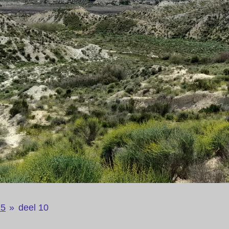
25
»
deel 10