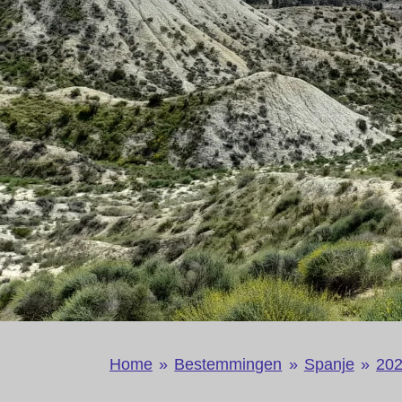
Home
»
Bestemmingen
»
Spanje
»
20