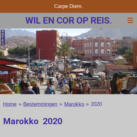
Carpe Diem.
Ga
direct
WIL EN COR OP REIS
.
naar
de
hoofdinhoud
Home
»
Bestemmingen
»
Marokko
»
2020
Marokko 2020