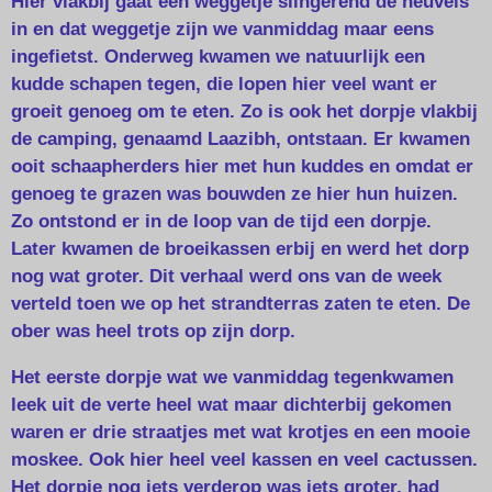
Hier vlakbij gaat een weggetje slingerend de heuvels
in en dat weggetje zijn we vanmiddag maar eens
ingefietst. Onderweg kwamen we natuurlijk een
kudde schapen tegen, die lopen hier veel want er
groeit genoeg om te eten. Zo is ook het dorpje vlakbij
de camping, genaamd Laazibh, ontstaan. Er kwamen
ooit schaapherders hier met hun kuddes en omdat er
genoeg te grazen was bouwden ze hier hun huizen.
Zo ontstond er in de loop van de tijd een dorpje.
Later kwamen de broeikassen erbij en werd het dorp
nog wat groter. Dit verhaal werd ons van de week
verteld toen we op het strandterras zaten te eten. De
ober was heel trots op zijn dorp.
Het eerste dorpje wat we vanmiddag tegenkwamen
leek uit de verte heel wat maar dichterbij gekomen
waren er drie straatjes met wat krotjes en een mooie
moskee. Ook hier heel veel kassen en veel cactussen.
Het dorpje nog iets verderop was iets groter, had