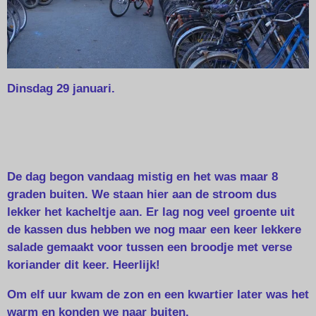
Dinsdag 29 januari.
De dag begon vandaag mistig en het was maar 8
graden buiten. We staan hier aan de stroom dus
lekker het kacheltje aan. Er lag nog veel groente uit
de kassen dus hebben we nog maar een keer lekkere
salade gemaakt voor tussen een broodje met verse
koriander dit keer. Heerlijk!
Om elf uur kwam de zon en een kwartier later was het
warm en konden we naar buiten.