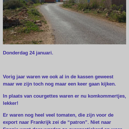
Donderdag 24 januari.
Vorig jaar waren we ook al in de kassen geweest
maar we zijn toch nog maar een keer gaan kijken.
In plaats van courgettes waren er nu komkommertjes,
lekker!
Er waren nog heel veel tomaten, die zijn voor de
export naar Frankrijk zei de “patron”. Niet naar