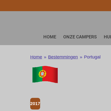
Ga
direct
naar
de
hoofdinhoud
HOME
ONZE CAMPERS
HU
Home
»
Bestemmingen
»
Portugal
2017