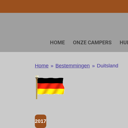
Ga
direct
naar
de
hoofdinhoud
HOME
ONZE CAMPERS
HU
Home
»
Bestemmingen
»
Duitsland
2017