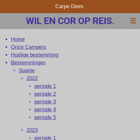
Carpe Diem.
Ga
direct
WIL EN COR OP REIS
.
naar
de
hoofdinhoud
Home
Onze Campers
Huidige bestemming
Bestemmingen
Spanje
2022
periode 1
periode 2
periode 3
periode 4
periode 5
2023
periode 1