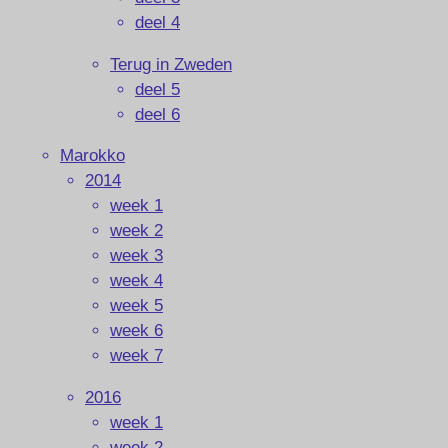
deel 4
Terug in Zweden
deel 5
deel 6
Marokko
2014
week 1
week 2
week 3
week 4
week 5
week 6
week 7
2016
week 1
week 2