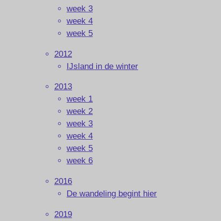
week 3
week 4
week 5
2012
IJsland in de winter
2013
week 1
week 2
week 3
week 4
week 5
week 6
2016
De wandeling begint hier
2019