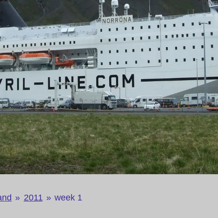
and
»
2011
»
week 1