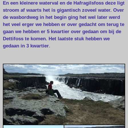
En
een kleinere waterval en de Hafragilsfoss
deze ligt
stroom af w
aarts
het is gigantisch zoveel water. Over
de wasbordweg in het begin ging het wel later werd
het veel erger we hebben er over gedacht om terug te
gaan we hebben er
5 kwartier over gedaan om bij de
Dettifoss te komen. Het laatste stuk hebben we
gedaan in 3 kwartier
.