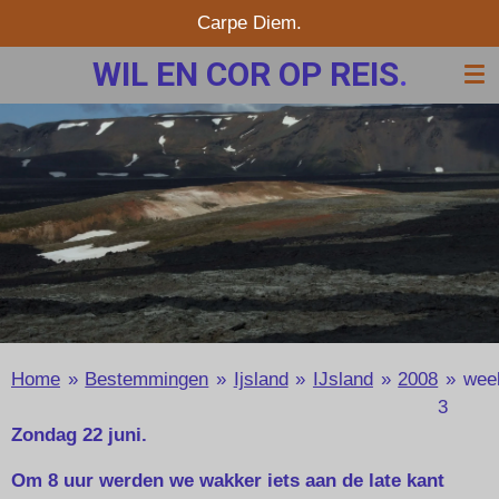
Carpe Diem.
Ga
direct
WIL EN COR OP REIS
.
naar
de
hoofdinhoud
Home
»
Bestemmingen
»
Ijsland
»
IJsland
»
2008
»
wee
3
Zondag 22 juni.
Om 8 uur werden we wakker iets aan de late kant