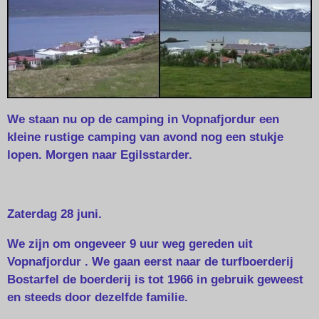
We staan nu op de camping in Vopnafjordur een
kleine rustige camping van avond nog een stukje
lopen. Morgen naar Egilsstarder.
Zaterdag 28 juni.
We zijn om ongeveer 9 uur weg gereden uit
Vopnafjordur . We gaan eerst naar de turfboerderij
Bostarfel de boerderij is tot 1966 in gebruik geweest
en steeds door
dezelfde familie.