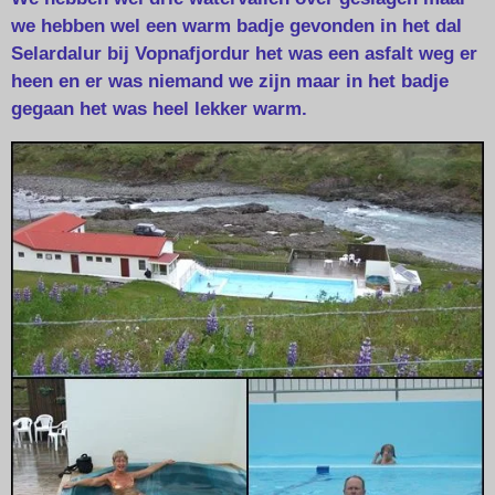
we hebben wel een warm badje gevonden in het dal
Selardalur bij Vopnafjordur het was een asfalt weg er
heen en er was niemand we zijn maar in het badje
gegaan het was heel lekker warm.