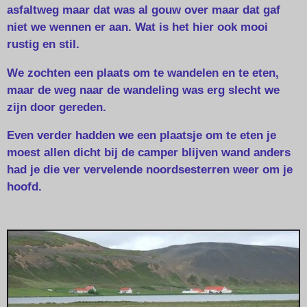
asfaltweg maar dat was al gouw over maar dat gaf
niet we wennen er aan. Wat is het hier ook mooi
rustig en stil.
We zochten een plaats om te wandelen en te eten,
maar de weg naar de wandeling was erg slecht we
zijn door gereden.
Even verder hadden we een plaatsje om te eten je
moest allen dicht bij de camper blijven wand anders
had je die ver vervelende noordsesterren weer om je
hoofd.