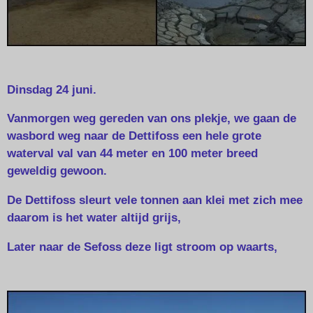
Dinsdag 24 juni.
Vanmorgen weg gereden van ons plekje, we gaan de
wasbord weg naar de Dettifoss een hele grote
waterval val van 44 meter en 100 meter breed
geweldig gewoon.
De Dettifoss sleurt vele tonnen aan klei met zich mee
daarom is het water altijd grijs,
Later naar de Sefoss deze ligt stroom op waarts,