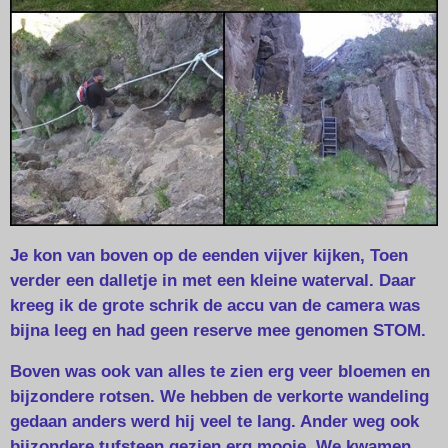
Je kon van boven op de eenden vijver kijken, Toen
verder een dalletje in met een kleine waterval. Daar
kreeg ik de grote schrik de accu van de camera was
bijna leeg en had geen reserve mee genomen STOM.
Boven was ook van alles te zien erg veer bloemen en
bijzondere rotsen. We hebben de verkorte wandeling
gedaan anders werd hij veel te lang. Ander weg ook
bijzondere tufsteen gezien erg mooie. We kwamen