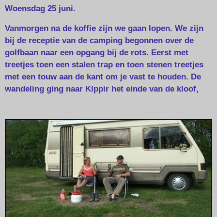
Woensdag 25 juni.
Vanmorgen na de koffie zijn we gaan lopen. We zijn
bij de receptie van de camping begonnen over de
golfbaan naar een opgang bij de rots. Eerst met
treetjes toen een stalen trap en toen stenen treetjes
met een touw aan de kant om je vast te houden. De
wandeling ging naar Klppir het einde van de kloof,