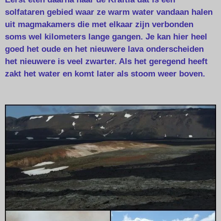
solfataren gebied waar ze warm water vandaan halen
uit magmakamers die met elkaar zijn verbonden
soms wel kilometers lange gangen. Je kan hier heel
goed het oude en het nieuwere lava onderscheiden
het nieuwere is veel zwarter. Als het geregend heeft
zakt het water en komt later als stoom weer boven.