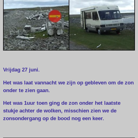
Vrijdag 27 juni.
Het was laat vannacht we zijn op gebleven om de zon
onder te zien gaan.
Het was 1uur toen ging de zon onder het laatste
stukje achter de wolken, misschien zien we de
zonsondergang op de bood nog een keer.