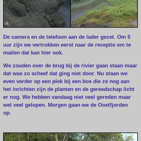
De camera en de telefoon aan de lader gezet. Om 5
uur zijn we vertrokken eerst naar de receptie om te
mailen dat kan hier ook.
We zouden over de brug bij de rivier gaan staan maar
dat was zo scheef dat ging niet door. Nu staan we
even verder op een plek bij een bos die ze nog aan
het inrichten zijn de planten en de gereedschap licht
er nog. We hebben vandaag niet veel gereden maar
wel veel gelopen. Morgen gaan we de Oostfjorden
op.