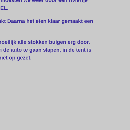
 moesten we weer door een riviertje
WEL.
akt
Daarna het eten klaar gemaakt een
oeilijk alle stokken buigen erg door.
 de auto te gaan slapen, in de tent is
iet op gezet.