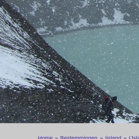
Home
»
Bestemmingen
»
Ijsland
»
IJsl