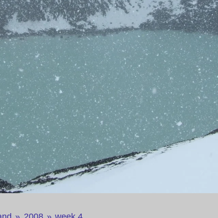
and
»
2008
»
week 4