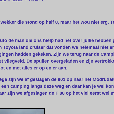
kker die stond op half 8, maar het wou niet erg. T
to de man die ons hielp had het over jullie hebben g
 Toyota land cruiser dat vonden we helemaal niet er
gingen hadden gekeken. Zijn we terug naar de Camp
 het vliegveld. De spullen overgeladen en zijn vertro
oot en met alles er op en er aan.
wege zijn we af geslagen de 901 op naar het Modruda
l een camping langs deze weg en daar kan je wel ko
 Daar zijn we afgeslagen de F 88 op het viel eerst w