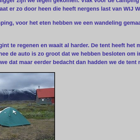
 ligger zijn we tegen gekomen. Vlak voor de camping
aat er zo door heen die heeft nergens last van WIJ 
mping, voor het eten hebben we een wandeling gema
nt te regenen en waait al harder. De tent heeft het m
thee de auto is zo groot dat we hebben besloten om in
we dat maar eerder bedacht dan hadden we de tent n