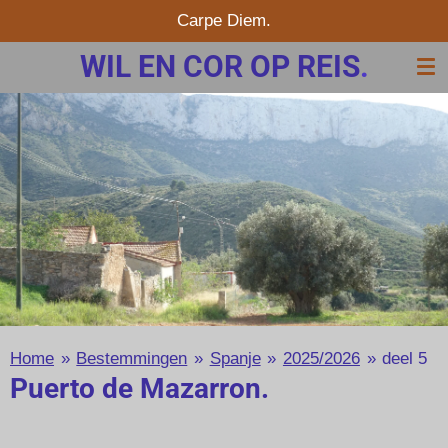
Carpe Diem.
Ga
direct
WIL EN COR OP REIS
.
naar
de
hoofdinhoud
Home
»
Bestemmingen
»
Spanje
»
2025/2026
»
deel 5
Puerto de Mazarron.