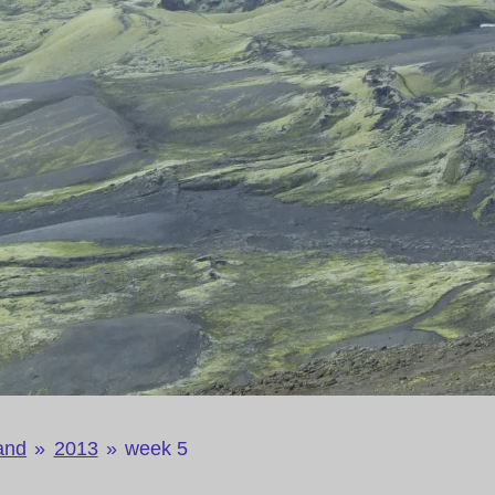
and
»
2013
»
week 5