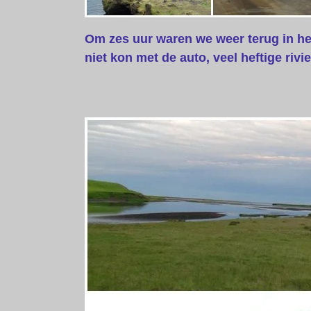
Om zes uur waren we weer terug in h
niet kon met de auto, veel heftige ri