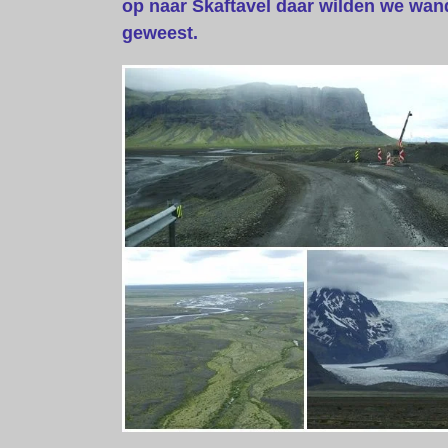
op naar Skaftavel daar wilden we wand
geweest.