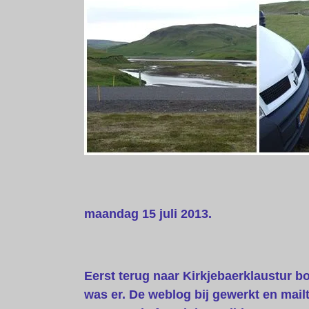
maandag 15 juli 2013.
Eerst terug naar Kirkjebaerklaustur b
was er. De weblog bij gewerkt en mail