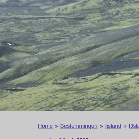
Home
»
Bestemmingen
»
Ijsland
»
IJsl