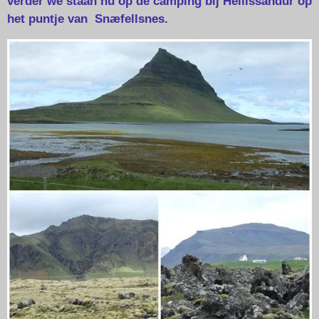
verder we staan nu op de camping bij Hellissandur op
het puntje van Snæfellsnes.