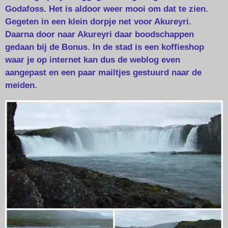
Godafoss. Het is aldoor weer mooi om dat te zien.
Gegeten in een klein dorpje net voor Akureyri.
Daarna door naar Akureyri daar boodschappen
gedaan bij de Bonus. In de stad is een koffieshop
waar je op internet kan dus de weblog even
aangepast en een paar mailtjes gestuurd naar de
meiden.