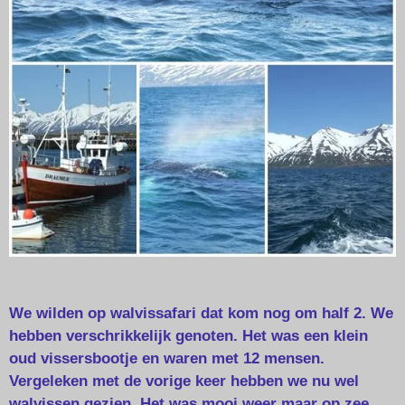
We wilden op walvissafari dat kom nog om half 2. We
hebben verschrikkelijk genoten. Het was een klein
oud vissersbootje en waren met 12 mensen.
Vergeleken met de vorige keer hebben we nu wel
walvissen gezien. Het was mooi weer maar op zee