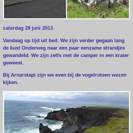
zaterdag 29 juni 2013.
Vandaag op tijd uit bed. We zijn verder gegaan lang
de kust Onderweg naar een paar eenzame strandjes
gewandeld. We zijn zelfs met de camper in een krater
geweest.
Bij Arnarstapi zijn we even bij de vogelrotsen wezen
kijken.