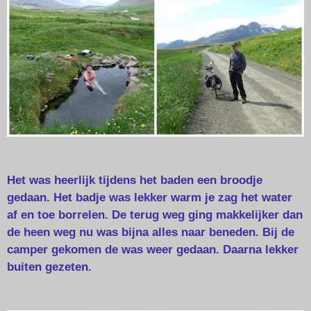
Het was heerlijk tijdens het baden een broodje
gedaan. Het badje was lekker warm je zag het water
af en toe borrelen. De terug weg ging makkelijker dan
de heen weg nu was bijna alles naar beneden. Bij de
camper gekomen de was weer gedaan. Daarna lekker
buiten gezeten.