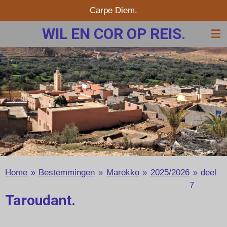
Carpe Diem.
Ga
direct
WIL EN COR OP REIS
.
naar
de
hoofdinhoud
Home
»
Bestemmingen
»
Marokko
»
2025/2026
»
deel
7
Taroudant.